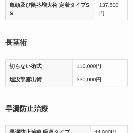
亀頭及び陰茎増大術 定着タイプS
137,500
S
円
長茎術
切らない術式
110,000円
埋没部露出術
330,000円
早漏防止治療
早漏防止治療 吸収タイプ
44,000円