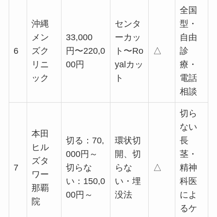
全国
沖縄
センタ
型・
メン
33,000
ーカッ
自由
6
ズク
円〜220,0
ト〜Ro
△
診
リニ
00円
yalカッ
療・
ック
ト
電話
相談
切ら
ない
本田
切る：70,
環状切
長
ヒル
000円～
開、切
茎・
ズタ
7
切らな
らな
△
精神
ワー
い：150,0
い・埋
科医
那覇
00円～
没法
によ
院
るケ