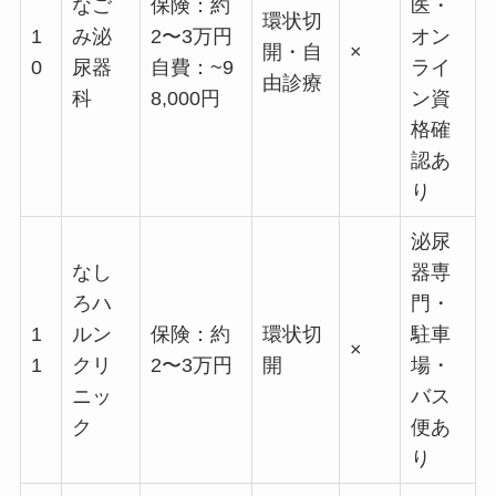
なご
保険：約
医・
環状切
1
み泌
2〜3万円
オン
開・自
×
0
尿器
自費：~9
ライ
由診療
科
8,000円
ン資
格確
認あ
り
泌尿
なし
器専
ろハ
門・
1
ルン
保険：約
環状切
駐車
×
1
クリ
2〜3万円
開
場・
ニッ
バス
ク
便あ
り