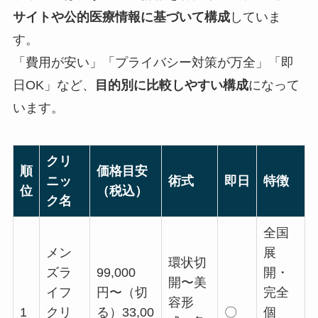
サイトや公的医療情報に基づいて構成
していま
す。
「費用が安い」「プライバシー対策が万全」「即
日OK」など、
目的別に比較しやすい構成
になって
います。
クリ
順
価格目安
ニッ
術式
即日
特徴
位
（税込）
ク名
全国
メン
展
環状切
ズラ
99,000
開・
開〜美
イフ
円〜（切
完全
容形
1
クリ
る）33,00
〇
個