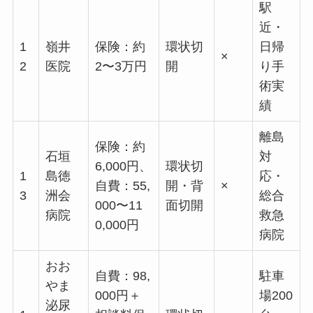
駅
近・
1
嶺井
保険：約
環状切
日帰
×
2
医院
2〜3万円
開
り手
術実
績
離島
保険：約
石垣
対
6,000円、
環状切
1
島徳
応・
自費：55,
開・背
×
3
洲会
総合
000〜11
面切開
病院
救急
0,000円
病院
おお
自費：98,
駐車
やま
000円＋
場200
泌尿