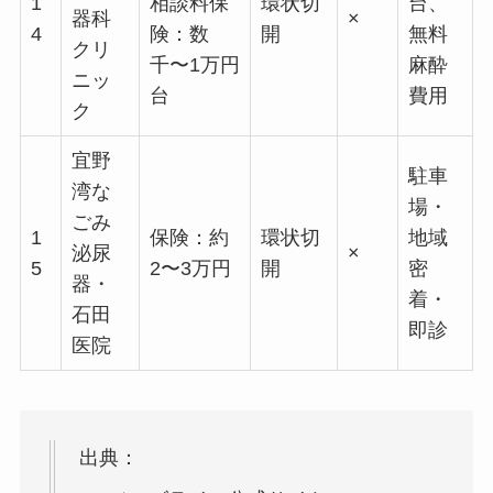
1
相談料保
環状切
台、
器科
×
4
険：数
開
無料
クリ
千〜1万円
麻酔
ニッ
台
費用
ク
宜野
駐車
湾な
場・
ごみ
1
保険：約
環状切
地域
泌尿
×
5
2〜3万円
開
密
器・
着・
石田
即診
医院
出典：