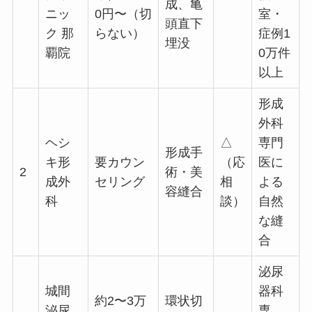
成、亀
ニッ
0円〜（切
室・
頭直下
ク 那
らない）
症例1
埋没
覇院
0万件
以上
形成
外科
ヘシ
△
専門
形成手
キ形
要カウン
（応
医に
2
術・美
成外
セリング
相
よる
容縫合
科
談）
自然
な縫
合
泌尿
城間
器科
約2〜3万
環状切
泌尿
専