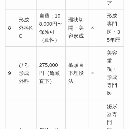
ア
自費：19
形成
形成
環状切
8,000円〜
専門
8
外科K
開・美
×
保険可
医・3
C
容形成
（真性）
5年歴
美容
重
ひろ
275,000
亀頭直
視・
9
形成
円（亀頭
下埋没
×
形成
外科
直下）
法
専門
医
泌尿
器専
門