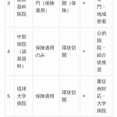
3
円（保険
開（保
×
器科
門・
適用）
険）
医院
地域
密着
公的
中部
病
病院
保険適用
環状切
院・
4
（泌
×
のみ
開
紹介
尿器
状推
科）
奨
重症
琉球
例対
環状切
5
大学
保険適用
×
応・
開
病院
大学
病院