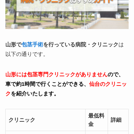
山形で
包茎手術
を行っている病院・クリニック
は
以下の通りです。
山形には包茎専門クリニックがありません
ので、
車で約1時間で行くことができる、
仙台のクリニッ
ク
を紹介いたします。
最低料
クリニック
詳細
金